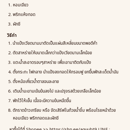
หอมเจียว
พริกแห้งทอด
ผักชี
วิธีทำ
นำแป้งเวียดนามมาตัดเป็นแผ่นสีเหลี่ยมขนาดพอดีคำ
ตัดสาหร่ายให้ขนาดเล็กกว่าแป้งเวียดนามเล็กน้อย
แตะน้ำสะอาดรอบๆสาหร่าย เพื่อเอามาติดกับแป้ง
ตั้งกระทะ ไฟกลาง นำแป้งลงทอดให้กรอบฟู ยกขึ้นพักสะเด็ดน้ำมัน
ตั้งหม้อเคี่ยวน้ำตาลจนละลาย
เติมน้ำมะขามเข้นข้นลงไป และปรุงรสด้วยเกลือเล็กน้อย
พักไว้ให้เย็น เนื้อจะมีความข้นหนืดขึ้น
ตักราดข้าวเกรียบ หรือ จัดเสิร์ฟในถ้วยน้ำจิ้ม พร้อมโรยหน้าด้วย
หอมเจียว พริกทอดและผักชี
หาซื้อได้ที่ Shopee >>
https://shp.ee/aguubt9
LINE :