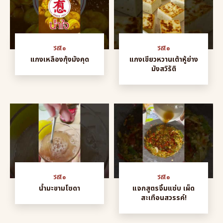
วีดีโอ
วีดีโอ
แกงเหลืองกุ้งมังคุด
แกงเขียวหวานเต้าหู้ย่าง
มังสวิรัติ
วีดีโอ
วีดีโอ
น้ำมะขามโซดา
แจกสูตรจิ้มแซ่บ เผ็ด
สะเทือนสวรรค์!