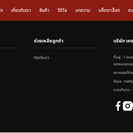
ัก
เกี่ยวกับเรา
สินค้า
วีดีโอ
บทความ
แค็ตตาล็อก
คว
ช่วยเหลือลูกค้า
บริษัท เคอ
ที่อยู่ : 1
ติดต่อเรา
เขตหนองแขม
หมายเลขโทร
อีเมล :
namj
เวลาทำการ : จ