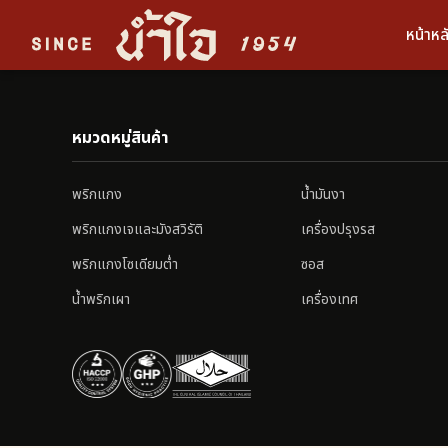
หน้าหล
หมวดหมู่สินค้า
พริกแกง
น้ำมันงา
พริกแกงเจและมังสวิรัติ
เครื่องปรุงรส
พริกแกงโซเดียมต่ำ
ซอส
น้ำพริกเผา
เครื่องเทศ