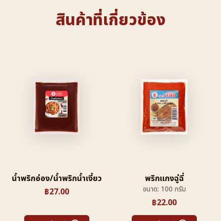
สินค้าที่เกี่ยวข้อง
น้ำพริกอ่อง/น้ำพริกน้ำเงี้ยว
พริกแกงฉู่ฉี่
ขนาด: 100 กรัม
฿
27.00
฿
22.00