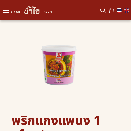
|
พริกแกงแพนง 1