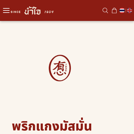
|
พริกแกงมัสมั่น