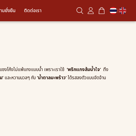
ามยั่งยืน
ติดต่อเรา
|
แซงโค้งไม่แพ้แกงแบบน้ำ เพราะเราใช้
‘พริกแกงส้มน้ำใจ’
ถึง
น’
และหวานนวลๆ กับ
‘น้ำตาลมะพร้าว’
ได้รสลงตัวแบบจัดจ้าน