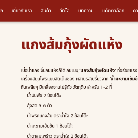
ัก
เกี่ยวกับเรา
สินค้า
วีดีโอ
บทความ
แค็ตตาล็อก
คว
แกงส้มกุ้งผัดแห้ง
เบื่อน้ำแกง งั้นกินแห้งก็ได้ กับเมนู
‘แกงส้มกุ้งผัดแห้ง’
ที่อร่อยแรง
เครื่องสมุนไพรแบบจัดเต็มซอง ผสานรสเปรี้ยวจาก
‘น้ำมะขามเข้มข้
กินเพลินๆ มีเกลี้ยงจานไม่รู้ตัว วัตถุดิบ สำหรับ 1-2 ที่
น้ำมันพืช 2 ช้อนโต๊ะ
กุ้งสด 5-6 ตัว
น้ำพริกแกงส้ม ตราน้ำใจ 2 ช้อนโต๊ะ
น้ำมะขามเข้มข้น 1 ช้อนโต๊ะ
น้ำตาลมะพร้าว ตราน้ำใจ 2 ช้อนโต๊ะ