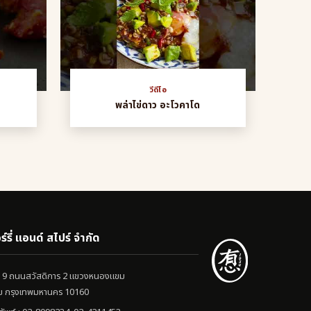
วีดีโอ
พล่าไข่ดาว อะโวคาโด
ร์รี่ แอนด์ สไปร์ จำกัด
 ซอย 9 ถนนสวัสดิการ 2 แขวงหนองแขม
 กรุงเทพมหานคร 10160