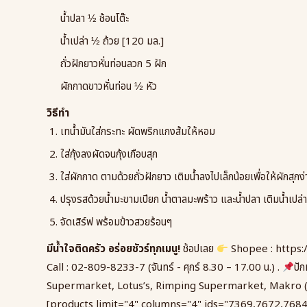
น้ำปลา ½ ช้อนโต๊ะ
น้ำเปล่า ½ ถ้วย [120 มล.]
ถั่วฝักยาวหั่นท่อนลวก 5 ฝัก
ผักกาดขาวหั่นท่อน ½ หัว
วิธีทำ
เทน้ำมันใส่กระทะ ผัดพริกแกงส้มให้หอม
ใส่กุ้งลงผัดจนกุ้งเกือบสุก
ใส่ผักกาด ตามด้วยถั่วฝักยาว เติมน้ำลงไปเล็กน้อยเพื่อให้ผักสุกง่
ปรุงรสด้วยน้ำมะขามเปียก น้ำตาลมะพร้าว และน้ำปลา เติมน้ำเปล่
จัดเสิร์ฟ พร้อมข้าวสวยร้อนๆ
มีน้ำใจติดครัว อร่อยชัวร์ทุกเมนู!
ช้อปเลย
Shopee :
https:
Call : 02-809-8233-7 (จันทร์ - ศุกร์ 8.30 – 17.00 น.) .
ปั
Supermarket, Lotus’s, Rimping Supermarket, Makro (
[products limit="4" columns="4" ids="7369,7672,7684"