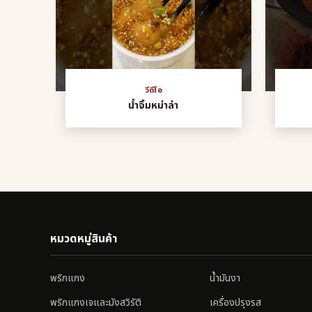
วีดีโอ
น้ำจิ้มหม่าล่า
หมวดหมู่สินค้า
พริกแกง
น้ำมันงา
พริกแกงเจและมังสวิรัติ
เครื่องปรุงรส