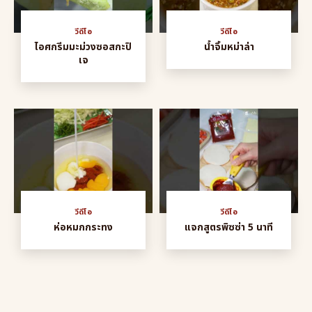
วีดีโอ
วีดีโอ
ไอศกรีมมะม่วงซอสกะปิ
น้ำจิ้มหม่าล่า
เจ
วีดีโอ
วีดีโอ
ห่อหมกกระทง
แจกสูตรพิซซ่า 5 นาที