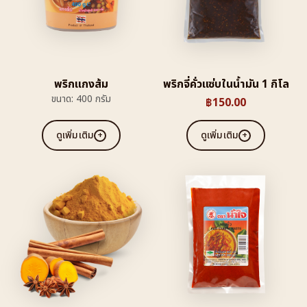
พริกแกงส้ม
พริกจี่คั่วแซ่บในน้ำมัน 1 กิโล
ขนาด: 400 กรัม
฿
150.00
ดูเพิ่มเติม
ดูเพิ่มเติม