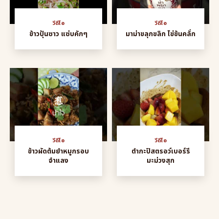
วีดีโอ
วีดีโอ
ข้าวปุ้นซาว แซ่บคักๆ
มาม่าขลุกขลิก ไข่ข้นคลั่ก
วีดีโอ
วีดีโอ
ข้าวผัดต้มยำหมูกรอบ
ตำกะปิสตรอว์เบอร์รี
จำแลง
มะม่วงสุก