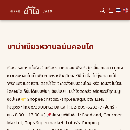
|
มาม่าเขียวหวานฉบับคอนโด
เรื่องอร่อยเรามั่นใจ ส่วนเรื่องง่ายเราคอนเฟิร์ม!! สูตรนี้บอกเลยว่า ถูกใจ
ชาวคณะคอนโดเป็นพิเศษ เพราะวัตถุดิบและวิธีทำ คือ ไม่ยุ่งยาก แค่มี
‘พริกแกงเขียวหวาน ตราน้ำใจ’ จะกดสั่งแบบออนไลน์ หรือ เดินลงไปช้อป
ใต้คอนโด ก็อิ่มได้แบบฟินๆ! ช้อปเลย! . มีน้ำใจติดครัว อร่อยชัวร์ทุกเมนู!
ช้อปเลย
Shopee :
https://shp.ee/aguubt9
LINE :
https://lin.ee/390BrG3Qa
Call : 02-809-8233-7 (จันทร์ -
ศุกร์ 8.30 – 17.00 น.)
ปักหมุดพิกัดช้อป : Foodland, Gourmet
Market, Tops Supermarket, Lotus’s, Rimping