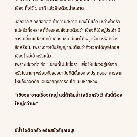
เขียง ทิ้งไว้
5
นาที แล้วล้างด้วยน้ำสะอาด
นอกจาก
3
วิธียอดฮิต ทำความสะอาดเขียงไม้แล้ว เหล่าพ่อครัว
แม่ครัวทั้งหลาย ก็ต้องคอยสังเกตด้วยว่า เขียงที่ใช้อยู่ประจำ มี
การเปลี่ยนแปลงที่หน้าเขียง เช่น มีเศษไม้หลุดร่อน หรือมีร่อง
ลึกหรือไม่ เพราะอาจเป็นสัญญาณเตือนว่าถึงเวลาได้ฤกษ์ถอย
เขียงใหม่เข้าครัวแล้ว
เพราะเขียงที่ดี คือ
“
เขียงที่ไม่มีเชื้อรา
”
เพื่อให้เขียงอยู่เคียงคู่
ครัวไปนานๆ พร้อมกับสุขอนามัยที่ดีนั่นเอง จะประกอบอาหารจาน
ไหนก็ปลอดภัย เอนจอยทุกการกินได้แบบหายห่วง
“เขียงสะอาดเรื่องใหญ่ แต่ถ้าลืมน้ำใจติดครัวไว้ อันนี้เรื่อง
ใหญ่กว่านะ”
มีน้ำใจติดครัว อร่อยชัวร์ทุกเมนู!