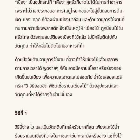
“
เขียง
”
เป็นอุปกรณ์ที่
”
เคียง
”
คู่ครัวที่ขาดไม่ได้ในการทำอาหาร
เพราะไม่ว่าจะประกอบอาหารเมนูไหน ก่อนจะไปสู่ขั้นตอนการต้ม-
ผัด-แกง-ทอด ก็ต้องผ่านเขียงมาก่อน และด้วยอายุการใช้งานที่
ทนทานกว่าเขียงพลาสติก จึงเป็นเหตุให้
‘
เขียงไม้
’
ถูกนิยมใช้ใน
ครัวไทย ด้วยคุณสมบัติของเขียงที่ใช้แล้ว ไม่มีกลิ่นติดไปกับ
วัตถุดิบ ทำให้กลิ่นไม่ติดไปกับอาหารที่ทำ
ด้วยปัจจัยด้านอายุการใช้งาน ที่อาจทำให้เขียงไม้เสื่อมสภาพ
ตามกาลเวลาได้ พูดง่ายๆ ก็คือ อาจมีคราบเชื้อราหรือร่องรอย
เกิดขึ้นบนเขียง เพื่อความสะอาดและปลอดภัย น้ำใจเลยขอแชร์
ทริค
“3
วิธียอดฮิต พิชิตเชื้อราบนเขียงไม้
”
ด้วยอุปกรณ์และ
วัตถุดิบที่หาได้ง่ายๆในบ้านนั่นเอง
วิธีที่
1
วิธีนี้ง่าย ไว และเป็นวัตถุดิบที่ใกล้ครัวมากที่สุด เพียงแค่ใช้น้ำ
ร้อนราดบนเขียงที่วางในภาชนะ เช่น กะละมังหรืออ่าง แช่ทิ้งไว้