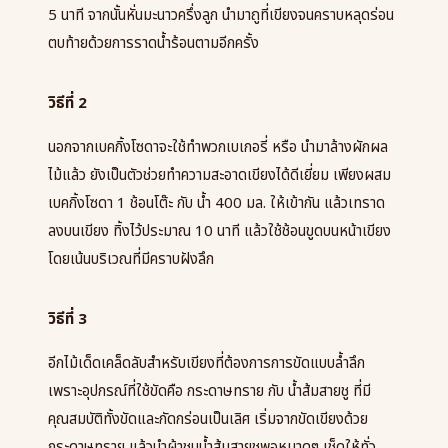
5
นาที จากนั้นหั่นมะนาวครึ่งลูก นำมาถูที่เขียงจนคราบหลุดร่อน
ตบท้ายด้วยการราดน้ำร้อนตามอีกครั้ง
วิธีที่
2
นอกจากเบคกิ้งโซดาจะใช้ทำพวกเบเกอรี่ หรือ นำมาล้างผักผล
ไม้แล้ว
ยังเป็นตัวช่วยทำความสะอาดเขียงได้ดีเยี่ยม เพียงผสม
เบคกิ้งโซดา
1
ช้อนโต๊ะ กับ น้ำ
400
มล. ให้เข้ากัน แล้วเทราด
ลงบนเขียง ทิ้งไว้ประมาณ
10
นาที แล้วใช้ช้อนขูดบนหน้าเขียง
โดยเน้นบริเวณที่มีคราบฝังลึก
วิธีที่
3
อีกไม้เด็ดเคล็ดลับสำหรับเขียงที่ต้องการการขัดแบบล้ำลึก
เพราะอุปกรณ์ที่ใช้ขัดคือ กระดาษทราย กับ น้ำส้มสายชู ที่มี
คุณสมบัติทั้งขัดและกัดกร่อนเป็นเลิศ เริ่มจากขัดเขียงด้วย
กระดาษทราย แล้วนำผ้าชุบน้ำส้มสายชูพอหมาดๆ เช็ดให้ทั่ว